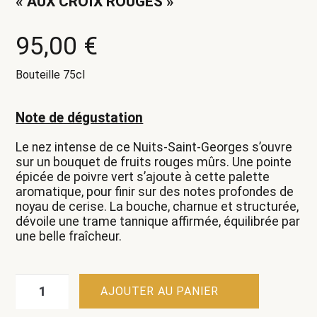
« AUX CROIX ROUGES »
95,00
€
Bouteille 75cl
Note de dégustation
Le nez intense de ce Nuits-Saint-Georges s’ouvre
sur un bouquet de fruits rouges mûrs. Une pointe
épicée de poivre vert s’ajoute à cette palette
aromatique, pour finir sur des notes profondes de
noyau de cerise. La bouche, charnue et structurée,
dévoile une trame tannique affirmée, équilibrée par
une belle fraîcheur.
quantité
AJOUTER AU PANIER
de
Nuits-